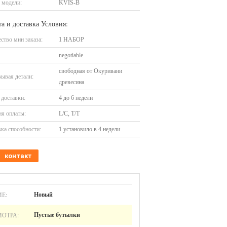
 модели:
KVIS-B
а и доставка Условия:
ство мин заказа:
1 НАБОР
negotiable
свободная от Окуривани
ывая детали:
древесина
доставки:
4 до 6 недели
я оплаты:
L/C, T/T
ка способности:
1 установило в 4 недели
контакт
Е:
Новый
ОТРА:
Пустые бутылки