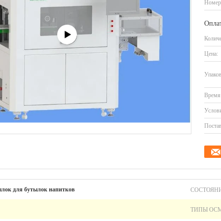
Номер
Оплат
Количе
Цена:
Упаков
Время 
Услови
Постав
СОСТОЯНИ
ылок для бутылок напитков
ТИПЫ ОСМ