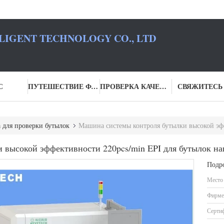
LIGENT TECHNOLOGY CO., LTD
С
ПУТЕШЕСТВИЕ ФАБРИКИ
ПРОВЕРКА КАЧЕСТВА
СВЯЖИТЕСЬ
для проверки бутылок
Машина системы контроля бутылки высокой эффекти
 высокой эффективности 220pcs/min EPI для бутылок на
Подр
Место
Фирме
Серти