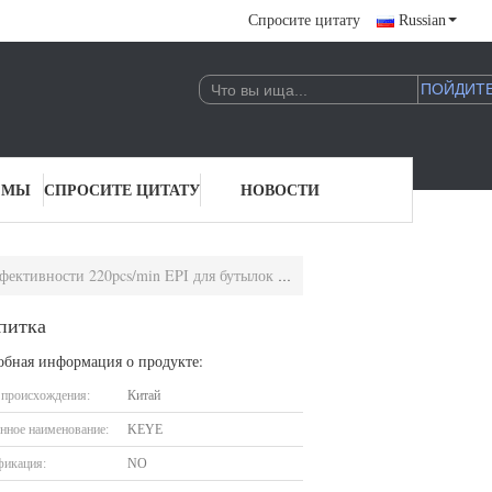
Спросите цитату
Russian
 МЫ
СПРОСИТЕ ЦИТАТУ
НОВОСТИ
вности 220pcs/min EPI для бутылок напитка
питка
обная информация о продукте:
 происхождения:
Китай
нное наименование:
KEYE
фикация:
NO