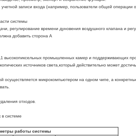
 учетной записи входа (например, пользователи общей операции 
части системы
ачи, регулирование времени дуновения воздушного клапана и регу
олжна добавить сторона А
 11 высокопиксельных промышленных камер и поддерживающих пр
копических источников света,который действительно может достич
ой осуществляется микрокомпьютером на одном чипе, а конкретны
вать.
удаления отходов.
к в системе
метры работы системы