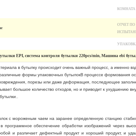
КОМНАТА
ОТЧЕТ ПО
ие
ИСПЫТАН
УПАКОВК
бутылки EPI
система контроля бутылки 220pcs/min
Машина ebi буты
,
,
териала в бутылку происходит очень важный процесс, а именно в
различные формы упаковочных бутылокВ процессе формования осо
к повреждения, порезы или даже деформация, последующее заполне
зывает большое количество отходов, но и приводит к ухудшению в
бутылки..
ылок с мороженым чаем на заранее определенную станцию стабил
 в программное обеспечение обработки изображений через выс
робой и различает дефектный продукт и хороший продукт, и у