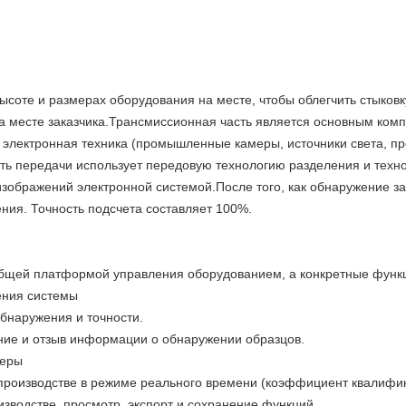
ысоте и размерах оборудования на месте, чтобы облегчить стыков
а месте заказчика.Трансмиссионная часть является основным ком
и электронная техника (промышленные камеры, источники света,
асть передачи использует передовую технологию разделения и техн
изображений электронной системой.После того, как обнаружение з
ния. Точность подсчета составляет 100%.
бщей платформой управления оборудованием, а конкретные функ
ения системы
бнаружения и точности.
ение и отзыв информации о обнаружении образцов.
меры
роизводстве в режиме реального времени (коэффициент квалифик
изводстве, просмотр, экспорт и сохранение функций.