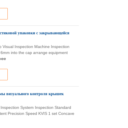
астиковой упаковки с закрывающейся
p Visual Inspection Machine Inspection
 5`6mm into the cap arrange equipment
нее
емы визуального контроля крышек
l Inspection System Inspection Standard
tent Precision Speed KVIS 1 set Concave