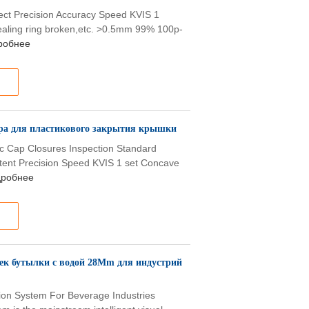
ect Precision Accuracy Speed KVIS 1
e,sealing ring broken,etc. >0.5mm 99% 100p-
робнее
ра для пластикового закрытия крышки
ic Cap Closures Inspection Standard
tent Precision Speed KVIS 1 set Concave
робнее
ек бутылки с водой 28Mm для индустрий
ion System For Beverage Industries