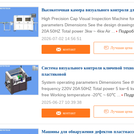
Высокоточная камера визуального контроля 
High Precision Cap Visual Inspection Machine f
parameters Dimensions See the design drawings
20A 50HZ Total power 3kw ~ 4kw Air ...
Подроб
2026-07-02 14:56:51
Лучшая цена
контакт
Система визуального контроля ключевой техно
пластиковой
System operating parameters Dimensions See the
frequency 220V 20A 50HZ Total power 5 kw~6 kw 
free Working temperature -20℃ ~ 60℃ ...
Подр
2025-06-27 10:39:38
Лучшая цена
контакт
Машины для обнаружения дефектов пластмас