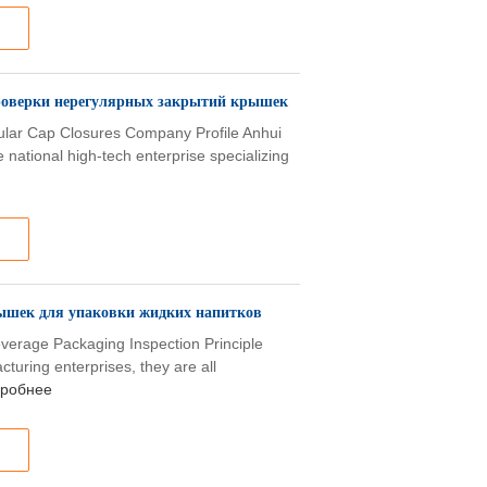
проверки нерегулярных закрытий крышек
egular Cap Closures Company Profile Anhui
e national high-tech enterprise specializing
ышек для упаковки жидких напитков
everage Packaging Inspection Principle
turing enterprises, they are all
робнее