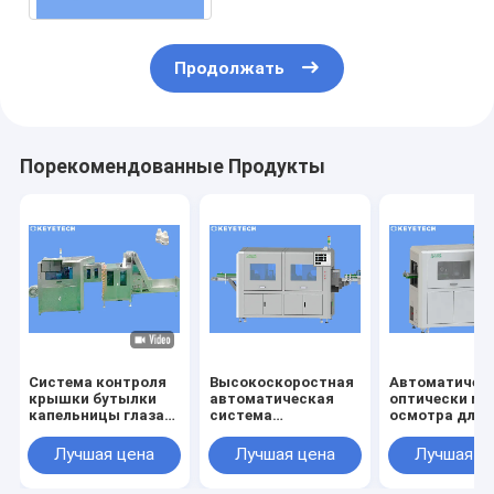
Продолжать
Порекомендованные Продукты
Система контроля
Высокоскоростная
Автоматичес
крышки бутылки
автоматическая
оптически м
капельницы глаза
система
осмотра для
изменяет детектор
визуального
обнаружения
для пластиковой
контроля для
дефекта
Лучшая цена
Лучшая цена
Лучшая ц
упаковки
проверки качества
поверхности
изображения
продукта