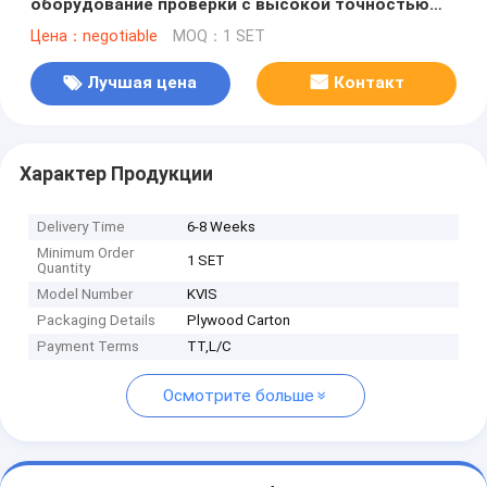
оборудование проверки с высокой точностью
осмотра
Цена：negotiable
MOQ：1 SET
Лучшая цена
Контакт
Характер Продукции
Delivery Time
6-8 Weeks
Minimum Order
1 SET
Quantity
Model Number
KVIS
Packaging Details
Plywood Carton
Payment Terms
TT,L/C
Осмотрите больше